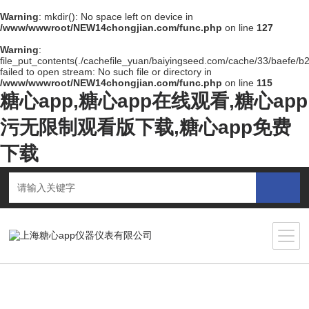
Warning
: mkdir(): No space left on device in
/www/wwwroot/NEW14chongjian.com/func.php
on line
127
Warning
:
file_put_contents(./cachefile_yuan/baiyingseed.com/cache/33/baefe/b2
failed to open stream: No such file or directory in
/www/wwwroot/NEW14chongjian.com/func.php
on line
115
糖心app,糖心app在线观看,糖心app
污无限制观看版下载,糖心app免费
下载