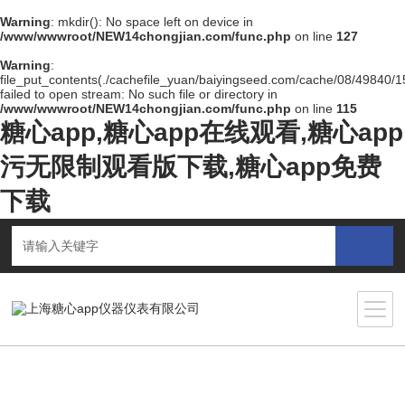
Warning
: mkdir(): No space left on device in
/www/wwwroot/NEW14chongjian.com/func.php
on line
127
Warning
:
file_put_contents(./cachefile_yuan/baiyingseed.com/cache/08/49840/15
failed to open stream: No such file or directory in
/www/wwwroot/NEW14chongjian.com/func.php
on line
115
糖心app,糖心app在线观看,糖心app
污无限制观看版下载,糖心app免费
下载