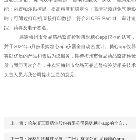
能；内置帕尔贴控温，提高精度和稳定性；高清视频避免气泡影
响；可通过打印机直接打印数据；符合21CFR Part 11、审计追
踪、药典及电子签名。
感谢梅州市食品药品监督检验所对
糖心app仪器
的认可，
并于
2024年
5
月份采购糖心app仪器全自动密度计。糖心app仪器
将以优质的产品和售后为您服务，期待梅州市食品药品监督检验
所与我司再次合作，并欢迎梅州市食品药品监督检验所相关技术
负责人员为我公司提出宝贵的意见。
上一篇：
哈尔滨三联药业股份有限公司采购糖心app的全自动糖心app免费下载Digipol-P610
下一篇：
泽林生物科技发展（广州）有限公司 采购糖心app全自动糖心app在线观看Digipol-R300