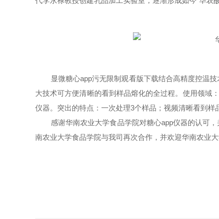
代李永禄教授创建乳品加工实验室，逐渐形成如今“华农酸奶
显微糖心app污无限制观看版下载结合高精度控温
大技术可方便清晰的看到样品熔化的全过程。使用领域：
仪器。突出的特点：一次处理
3个样品；视频清晰看到样品
感谢
华南农业大学食品学院
对
糖心app仪器
的认可，
南农业大学食品学院
与我司再次合作，并欢迎
华南农业大