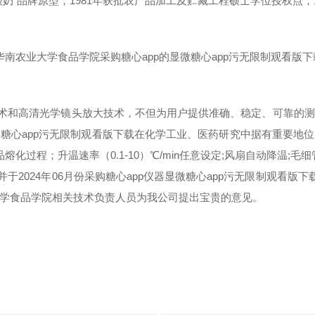
"品牌原型；1981年获批农产品加工及贮藏工程硕士学位授权点，1
技术和高清光学镜头放大技术，不但为用户提供准确、稳定、可靠的
糖心app污无限制观看版下载在化学工业、医药研究中据有重要地
熔化过程；升温速率（0.1-10）℃/min任意设定;风扇自动降温;毛
并于
202
4
年
06
月份采购糖心app仪器
显微糖心app污无限制观看版下
学食品学院
相关技术负责人员为我公司提出宝贵的意见。