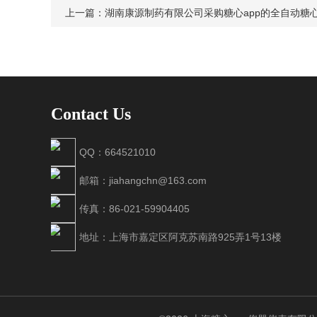
上一篇：
湖南康源制药有限公司采购糖心app的全自动糖心ap
Contact Us
QQ：664521010
邮箱：jiahangchn@163.com
传真：86-021-59904405
地址：上海市嘉定区阿克苏南路925弄1号13楼