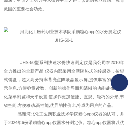
加深，有识之士努力寻求振兴中华之路，认识到实业救国、教育
救国的重要社会功效。
JHS-50型系列快速水份快速测定仪是我公司在2010年
全力推出的全新产品.仪器内部采用全新隔热式的传感器，按键
式键盘，超大高分辩率背亮点阵液晶显示屏,提供丰富的称量显
示信息,方便称量读数。创新的操作界面和清晰的功能键布局,简
化菜单浏览和天平设置,使操作更加便捷、直观、轻巧的外形,节
省空间,方便移动.高性能,优异的性价比,将成为用户的产品。
感谢河北化工医药职业技术学院
糖心app仪器
的认可，并
于
202
4
年
6
份采购糖心app仪器
水分测定仪
。糖心app仪器将以优