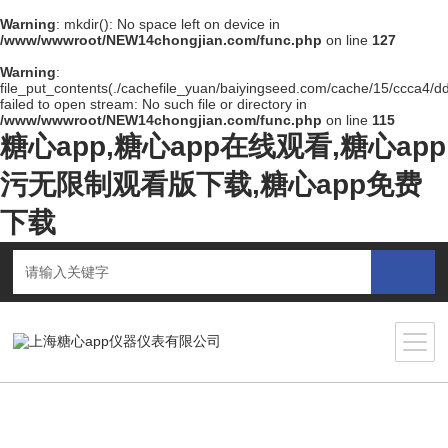
Warning
: mkdir(): No space left on device in
/www/wwwroot/NEW14chongjian.com/func.php
on line
127
Warning
:
file_put_contents(./cachefile_yuan/baiyingseed.com/cache/15/ccca4/d
failed to open stream: No such file or directory in
/www/wwwroot/NEW14chongjian.com/func.php
on line
115
糖心app,糖心app在线观看,糖心app
污无限制观看版下载,糖心app免费
下载