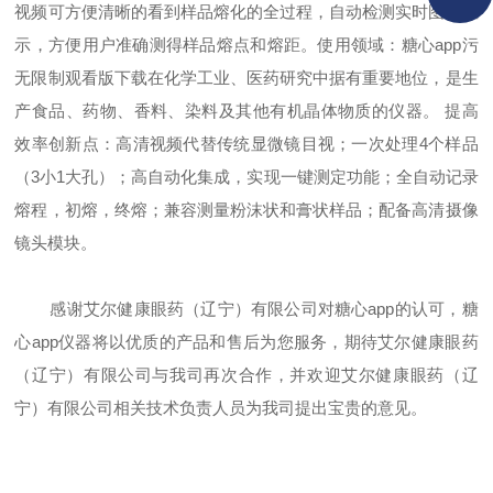
视频可方便清晰的看到样品熔化的全过程，自动检测实时图谱显
示，方便用户准确测得样品熔点和熔距。使用领域
：
糖心app污
无限制观看版下载在化学工业、医药研究中据有重要地位，是生
产食品、药物、香料、染料及其他有机晶体物质的仪器
。
提高
效率创新点：
高清视频代替传统显微镜目视；一次处理
4个样品
（3小1大孔）；高自动化集成，实现一键测定功能；全自动记录
熔程，初熔，终熔；兼容测量粉沫状和
膏状样品
；配备高清摄像
镜头模块。
感谢
艾尔健康眼药（辽宁）有限公司
对糖心app的认可，
糖
心app仪器
将以优质的产品和售后为您服务，期待
艾尔健康眼药
（辽宁）有限公司
与我司再次合作，并欢迎
艾尔健康眼药（辽
宁）有限公司
相
关技术负责人员为我司提出宝贵的意见。