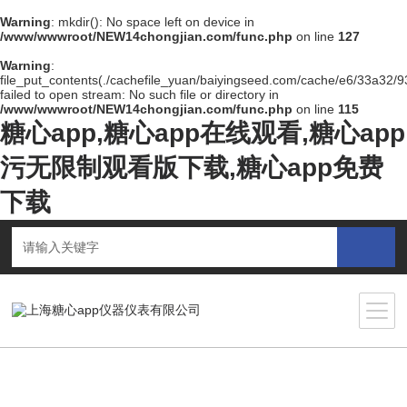
Warning
: mkdir(): No space left on device in
/www/wwwroot/NEW14chongjian.com/func.php
on line
127
Warning
:
file_put_contents(./cachefile_yuan/baiyingseed.com/cache/e6/33a32/93
failed to open stream: No such file or directory in
/www/wwwroot/NEW14chongjian.com/func.php
on line
115
糖心app,糖心app在线观看,糖心app
污无限制观看版下载,糖心app免费
下载