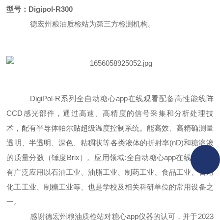
型号：
Digipol-R300
德宏州粮油质检站为第三方检测机构。
DigiPol-R系列全自动糖心app在线观看配备高性能线阵
CCD感光部件，通过高速、高精度的信号采
集和分析处理技
术，配有半导体帕尔贴超级温度控制系统。能高效、高精确测量
透明、半透
明、深色、粘稠状等各类液体的折射率
(nD)和糖溶液
的质量分数（锤度Brix）。应用领域:全自动糖心app在线观看拥
有广泛应用以石油工业、油脂工业、制药工业、食品工业、日用
化工工业、制糖工业等、也是学校及相关科研单位的常用设备之
一。
感谢
德宏州粮油质检站
对
糖心app仪器
的认可，并于
2023