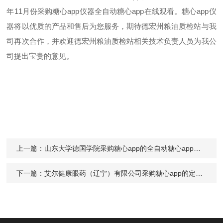
年
11
月份采购
糖心app仪器全自动糖心app在线观看
。糖心app仪
器将以优质的产品和售后为您服务，期待
德宏州粮油质检站
与我
司再次合作，并欢迎
德宏州粮油质检站
相关技术负责人员为我公
司提出宝贵的意见。
上一篇：
山东大学德国学院采购糖心app的全自动糖心app免费下载JH-P200
下一篇：
艾尔健康眼药（辽宁）有限公司采购糖心app的定制款糖心app污无限制观看版下载Digipol-M70D